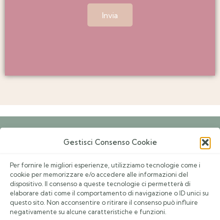
e
a
Invia
n
g
z
g
e
i
f
o
a
s
c
e
o
Gestisci Consenso Cookie
r
Prenota un Appuntamento
a
Per fornire le migliori esperienze, utilizziamo tecnologie come i
r
Eventi
cookie per memorizzare e/o accedere alle informazioni del
dispositivo. Il consenso a queste tecnologie ci permetterà di
i
Contatti
elaborare dati come il comportamento di navigazione o ID unici su
e
questo sito. Non acconsentire o ritirare il consenso può influire
Privacy Policy
negativamente su alcune caratteristiche e funzioni.