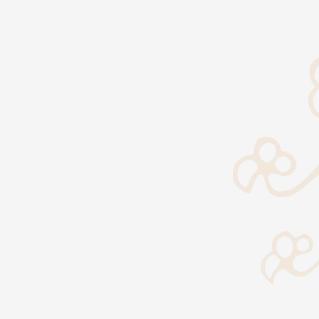
Vai
al
contenuto